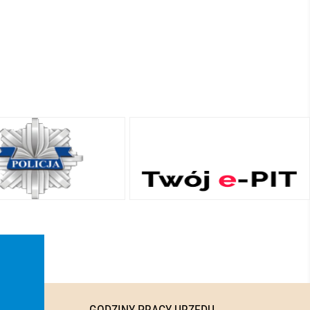
GODZINY PRACY URZĘDU