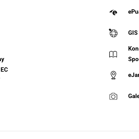
ePu
GIS
Kon
ny
Spo
IEC
eJa
Y
Gale