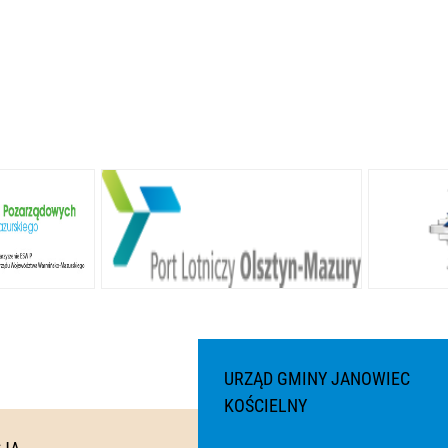
URZĄD GMINY JANOWIEC
KOŚCIELNY