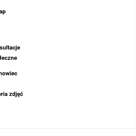
ap
sultacje
łeczne
nowiec
ria zdjęć
Szukaj