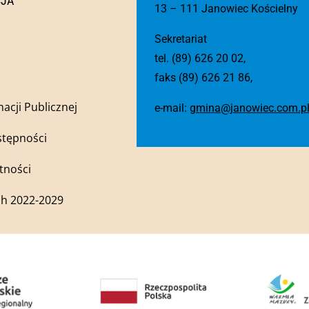
CJA
13 – 111 Janowiec Kościelny
Sekretariat
tel. (89) 626 20 02,
faks (89) 626 21 86,
macji Publicznej
e-mail:
gmina@janowiec.com.p
stępności
tności
h 2022-2029