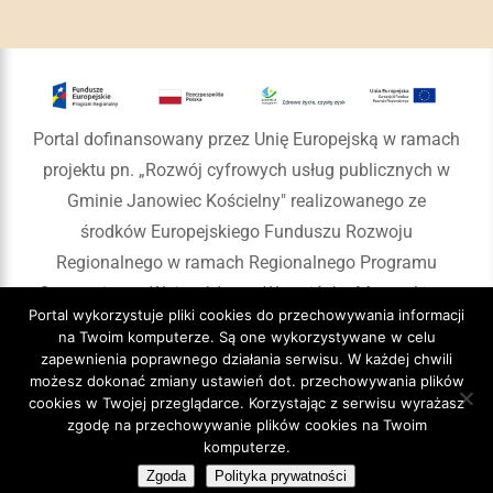
Portal dofinansowany przez Unię Europejską w ramach
projektu pn. „Rozwój cyfrowych usług publicznych w
Gminie Janowiec Kościelny" realizowanego ze
środków Europejskiego Funduszu Rozwoju
Regionalnego w ramach Regionalnego Programu
Operacyjnego Województwa Warmińsko-Mazurskiego
Portal wykorzystuje pliki cookies do przechowywania informacji
na lata 2014-2020
na Twoim komputerze. Są one wykorzystywane w celu
zapewnienia poprawnego działania serwisu. W każdej chwili
możesz dokonać zmiany ustawień dot. przechowywania plików
cookies w Twojej przeglądarce. Korzystając z serwisu wyrażasz
zgodę na przechowywanie plików cookies na Twoim
Copyright 2020 Gmina Janowiec Kościelny
komputerze.
Zgoda
Polityka prywatności