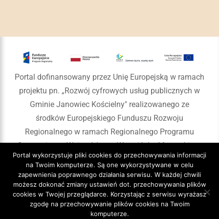
Portal dofinansowany przez Unię Europejską w ramach
projektu pn. „Rozwój cyfrowych usług publicznych w
Gminie Janowiec Kościelny" realizowanego ze
środków Europejskiego Funduszu Rozwoju
Regionalnego w ramach Regionalnego Programu
Operacyjnego Województwa Warmińsko-Mazurskiego
Portal wykorzystuje pliki cookies do przechowywania informacji
na lata 2014-2020
na Twoim komputerze. Są one wykorzystywane w celu
zapewnienia poprawnego działania serwisu. W każdej chwili
możesz dokonać zmiany ustawień dot. przechowywania plików
cookies w Twojej przeglądarce. Korzystając z serwisu wyrażasz
zgodę na przechowywanie plików cookies na Twoim
Copyright 2020 Gmina Janowiec Kościelny
komputerze.