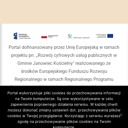
Portal dofinansowany przez Unię Europejską w ramach
projektu pn. „Rozwój cyfrowych usług publicznych w
Gminie Janowiec Kościelny" realizowanego ze
środków Europejskiego Funduszu Rozwoju
Regionalnego w ramach Regionalnego Programu
Operacyjnego Województwa Warmińsko-Mazurskiego
Portal wykorzystuje pliki cookies do przechowywania informacji
na lata 2014-2020
na Twoim komputerze. Są one wykorzystywane w celu
zapewnienia poprawnego działania serwisu. W każdej chwili
możesz dokonać zmiany ustawień dot. przechowywania plików
cookies w Twojej przeglądarce. Korzystając z serwisu wyrażasz
zgodę na przechowywanie plików cookies na Twoim
Copyright 2020 Gmina Janowiec Kościelny
komputerze.