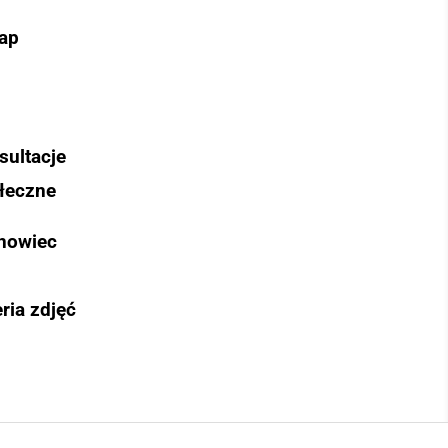
ap
sultacje
łeczne
nowiec
ria zdjęć
Szukaj