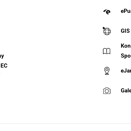
ePu
GIS
Kon
ny
Spo
IEC
eJa
Y
Gale