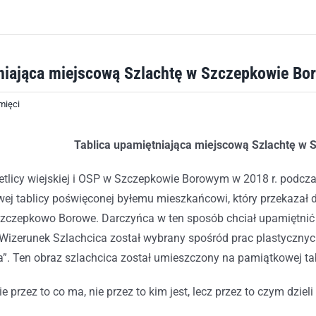
tniająca miejscową Szlachtę w Szczepkowie B
mięci
Tablica upamiętniająca miejscową Szlachtę
w 
tlicy wiejskiej i OSP w Szczepkowie Borowym w 2018 r. podcz
wej tablicy poświęconej byłemu mieszkańcowi, który przekaza
zczepkowo Borowe. Darczyńca w ten sposób chciał upamiętnić dr
izerunek Szlachcica został wybrany spośród prac plastycznyc
. Ten obraz szlachcica został umieszczony na pamiątkowej tab
ie przez to co ma, nie przez to kim jest, lecz przez to czym dzieli