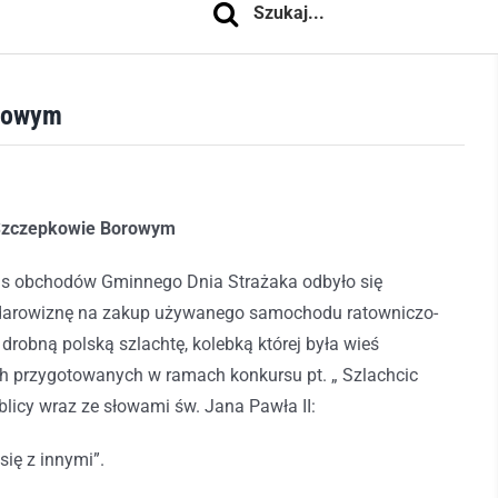
orowym
Szczepkowie Borowym
as obchodów Gminnego Dnia Strażaka odbyło się
ł darowiznę na zakup używanego samochodu ratowniczo-
obną polską szlachtę, kolebką której była wieś
h przygotowanych w ramach konkursu pt. „ Szlachcic
licy wraz ze słowami św. Jana Pawła II:
 się z innymi”.