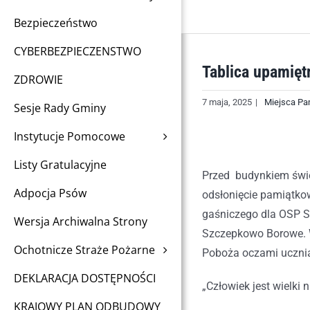
Bezpieczeństwo
CYBERBEZPIECZENSTWO
Tablica upamię
ZDROWIE
7 maja, 2025
|
Miejsca Pa
Sesje Rady Gminy
Instytucje Pomocowe
Listy Gratulacyjne
Przed budynkiem świe
Adpocja Psów
odsłonięcie pamiątko
gaśniczego dla OSP S
Wersja Archiwalna Strony
Szczepkowo Borowe. W
Ochotnicze Straże Pożarne
Poboża oczami ucznia”
DEKLARACJA DOSTĘPNOŚCI
„Człowiek jest wielki n
KRAJOWY PLAN ODBUDOWY