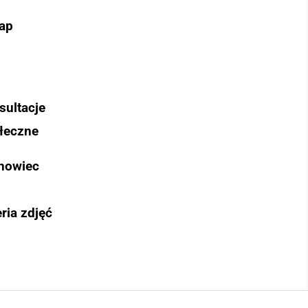
ap
sultacje
łeczne
nowiec
ria zdjęć
Szukaj