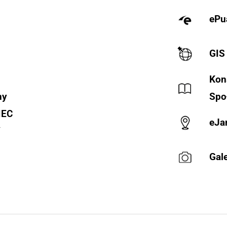
ePu
GIS
Kon
ny
Spo
IEC
eJa
Y
Gale