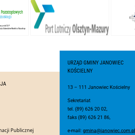
URZĄD GMINY JANOWIEC
KOŚCIELNY
CJA
13 – 111 Janowiec Kościelny
Sekretariat
tel. (89) 626 20 02,
faks (89) 626 21 86,
macji Publicznej
e-mail:
gmina@janowiec.com.p