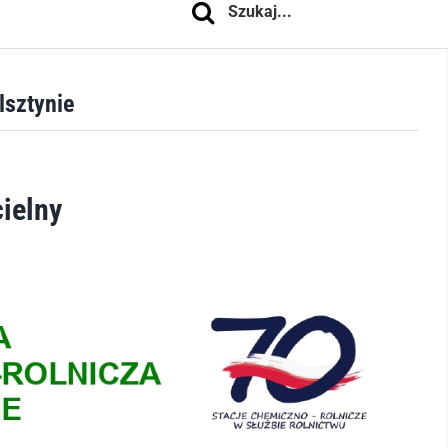
lsztynie
ielny