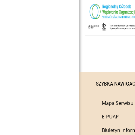
SZYBKA NAWIGA
Mapa Serwisu
E-PUAP
Biuletyn Infor