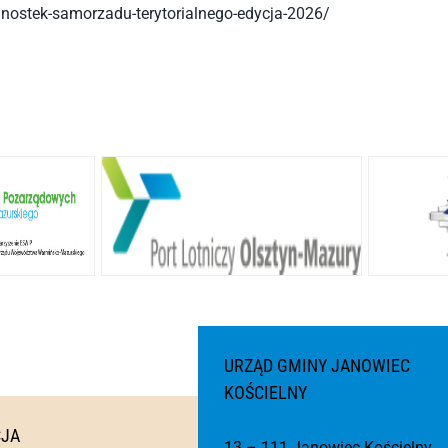
dnostek-samorzadu-terytorialnego-edycja-2026/
URZĄD GMINY JANOWIEC
KOŚCIELNY
CJA
13 – 111 Janowiec Kościelny