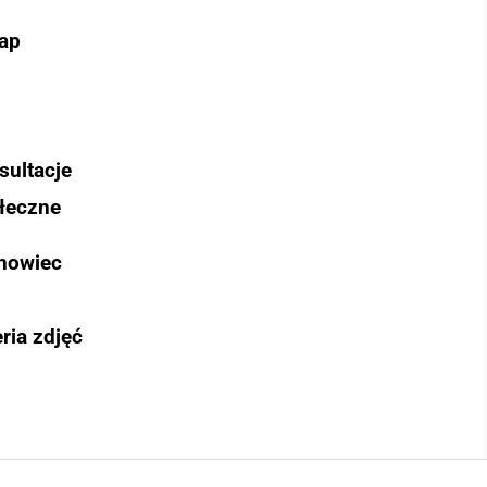
ap
sultacje
łeczne
nowiec
ria zdjęć
Szukaj