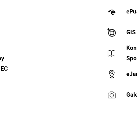
ePu
GIS
Kon
ny
Spo
IEC
eJa
Y
Gale