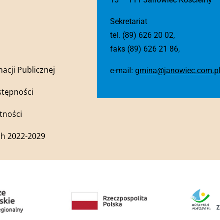
Sekretariat
tel. (89) 626 20 02,
faks (89) 626 21 86,
macji Publicznej
e-mail:
gmina@janowiec.com.p
stępności
tności
h 2022-2029