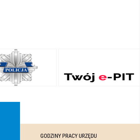
GODZINY PRACY URZĘDU