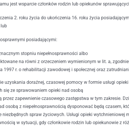
mu jest wsparcie członków rodzin lub opiekunów sprawujących
enia 2. roku życia do ukończenia 16. roku życia posiadającym
 lub
osprawnymi posiadającymi:
 znacznym stopniu niepełnosprawności albo
aktowane na równi z orzeczeniem wymienionym w lit. a, zgodnie z
ia 1997 r. o rehabilitacji zawodowej i społecznej oraz zatrudnia
e uzyskania doraźnej, czasowej pomocy w formie usługi opieki 
h się ze sprawowaniem opieki nad osobą
ą przez zapewnienie czasowego zastępstwa w tym zakresie. Dz
ad osobą z niepełnosprawnością dysponować będą czasem, któr
ie niezbędnych spraw życiowych. Usługi opieki wytchnieniowej
wnością w sytuacji, gdy członkowie rodzin lub opiekunowie z