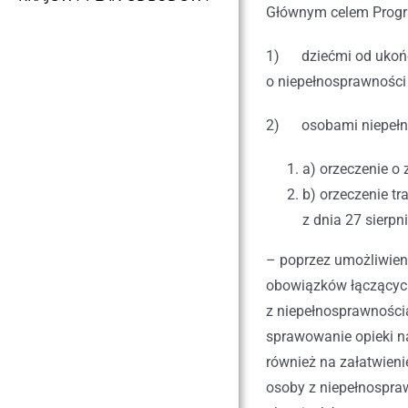
Głównym celem Progra
1) dziećmi od ukończ
o niepełnosprawności
2) osobami niepełn
a) orzeczenie o
b) orzeczenie tr
z dnia 27 sierpn
– poprzez umożliwieni
obowiązków łączącyc
z niepełnosprawności
sprawowanie opieki n
również na załatwien
osoby z niepełnospra