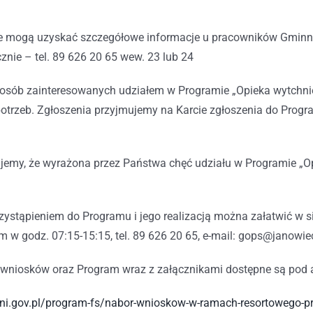
e mogą uzyskać szczegółowe informacje u pracowników Gmin
cznie – tel. 89 626 20 65 wew. 23 lub 24
 osób zainteresowanych udziałem w Programie „Opieka wytchnie
otrzeb. Zgłoszenia przyjmujemy na Karcie zgłoszenia do Progra
jemy, że wyrażona przez Państwa chęć udziału w Programie „Op
zystąpieniem do Programu i jego realizacją można załatwić w 
w godz. 07:15-15:15, tel. 89 626 20 65, e-mail: gops@janowiec
 wniosków oraz Program wraz z załącznikami dostępne są pod 
ni.gov.pl/program-fs/nabor-wnioskow-w-ramach-resortowego-prog