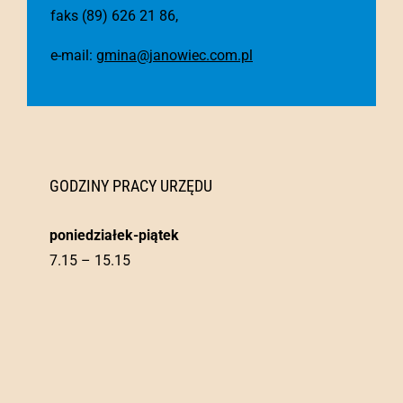
faks (89) 626 21 86,
e-mail:
gmina@janowiec.com.pl
GODZINY PRACY URZĘDU
poniedziałek-piątek
7.15 – 15.15