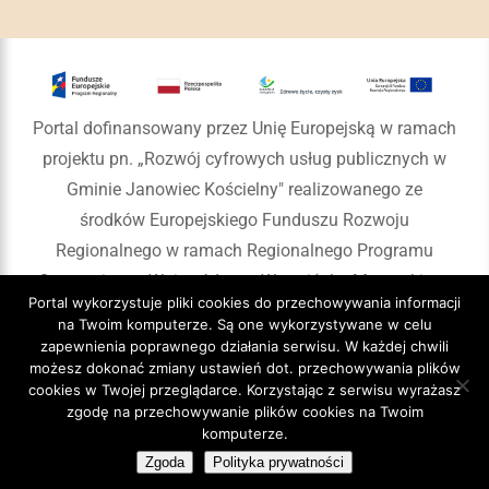
Portal dofinansowany przez Unię Europejską w ramach
projektu pn. „Rozwój cyfrowych usług publicznych w
Gminie Janowiec Kościelny" realizowanego ze
środków Europejskiego Funduszu Rozwoju
Regionalnego w ramach Regionalnego Programu
Operacyjnego Województwa Warmińsko-Mazurskiego
Portal wykorzystuje pliki cookies do przechowywania informacji
na lata 2014-2020
na Twoim komputerze. Są one wykorzystywane w celu
zapewnienia poprawnego działania serwisu. W każdej chwili
możesz dokonać zmiany ustawień dot. przechowywania plików
cookies w Twojej przeglądarce. Korzystając z serwisu wyrażasz
zgodę na przechowywanie plików cookies na Twoim
Copyright 2020 Gmina Janowiec Kościelny
komputerze.
Zgoda
Polityka prywatności