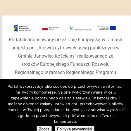
Portal dofinansowany przez Unię Europejską w ramach
projektu pn. „Rozwój cyfrowych usług publicznych w
Gminie Janowiec Kościelny" realizowanego ze
środków Europejskiego Funduszu Rozwoju
Regionalnego w ramach Regionalnego Programu
Operacyjnego Województwa Warmińsko-Mazurskiego
Portal wykorzystuje pliki cookies do przechowywania informacji
na lata 2014-2020
na Twoim komputerze. Są one wykorzystywane w celu
zapewnienia poprawnego działania serwisu. W każdej chwili
możesz dokonać zmiany ustawień dot. przechowywania plików
cookies w Twojej przeglądarce. Korzystając z serwisu wyrażasz
zgodę na przechowywanie plików cookies na Twoim
Copyright 2020 Gmina Janowiec Kościelny
komputerze.
Zgoda
Polityka prywatności