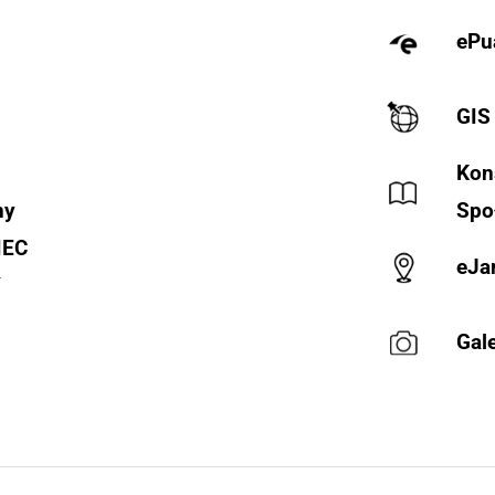
ePu
GIS
Kon
ny
Spo
IEC
eJa
Y
Gale