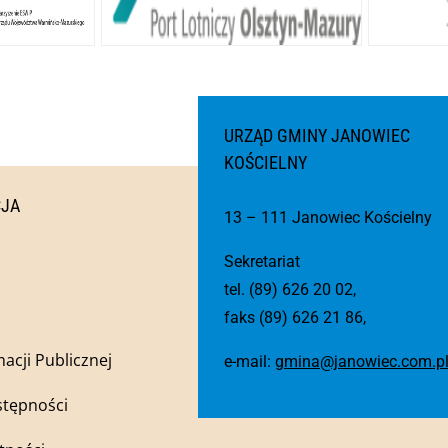
URZĄD GMINY JANOWIEC
KOŚCIELNY
CJA
13 – 111 Janowiec Kościelny
Sekretariat
tel. (89) 626 20 02,
faks (89) 626 21 86,
macji Publicznej
e-mail:
gmina@janowiec.com.p
stępności