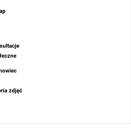
ap
sultacje
łeczne
nowiec
ria zdjęć
Szukaj