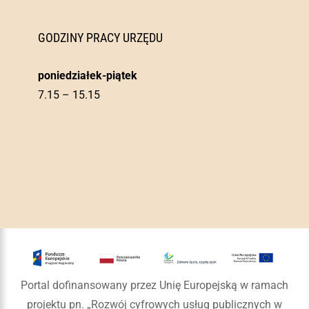
GODZINY PRACY URZĘDU
poniedziałek-piątek
7.15 – 15.15
Portal dofinansowany przez Unię Europejską w ramach
projektu pn. „Rozwój cyfrowych usług publicznych w