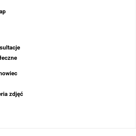
ap
sultacje
łeczne
nowiec
ria zdjęć
Szukaj