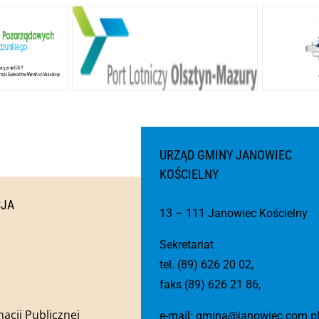
URZĄD GMINY JANOWIEC
KOŚCIELNY
CJA
13 – 111 Janowiec Kościelny
Sekretariat
tel. (89) 626 20 02,
faks (89) 626 21 86,
macji Publicznej
e-mail:
gmina@janowiec.com.p