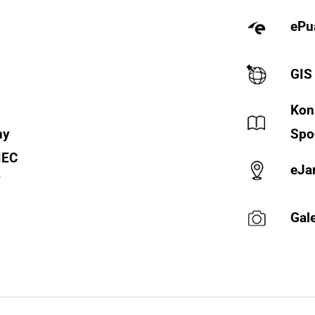
ePu
GIS
Kon
ny
Spo
IEC
eJa
Y
Gale