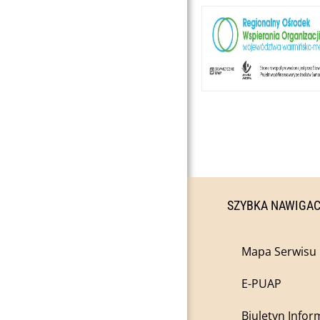
SZYBKA NAWIGA
Mapa Serwisu
E-PUAP
Biuletyn Infor