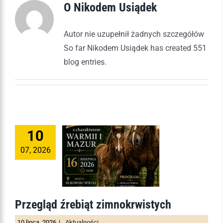
O
Nikodem Usiądek
Autor nie uzupełnił żadnych szczegółów
So far Nikodem Usiądek has created 551
blog entries.
10
07, 2026
Przegląd źrebiąt zimnokrwistych
10 lipca, 2026
|
Aktualności