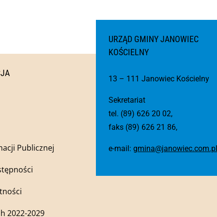
URZĄD GMINY JANOWIEC
KOŚCIELNY
CJA
13 – 111 Janowiec Kościelny
Sekretariat
tel. (89) 626 20 02,
faks (89) 626 21 86,
macji Publicznej
e-mail:
gmina@janowiec.com.p
stępności
tności
h 2022-2029