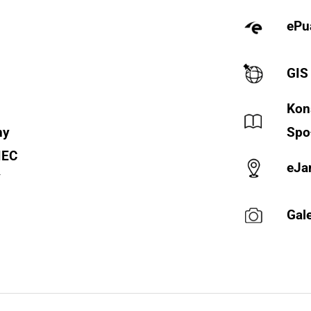
ePu
GIS
Kon
ny
Spo
IEC
eJa
Y
Gale