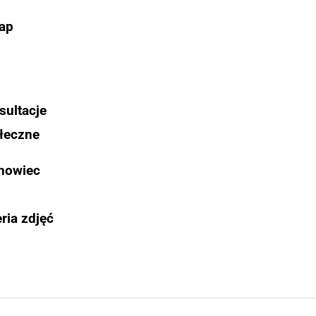
ap
sultacje
łeczne
nowiec
ria zdjęć
Szukaj