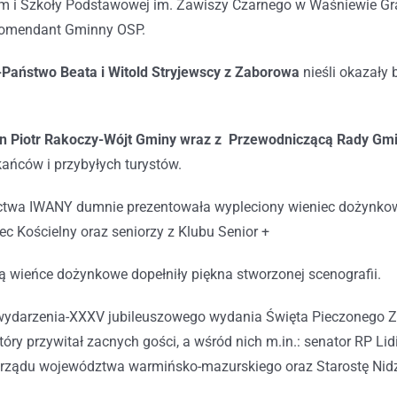
m i Szkoły Podstawowej im. Zawiszy Czarnego w Waśniewie G
Komendant Gminny OSP.
Państwo Beata i Witold Stryjewscy z Zaborowa
nieśli okazały 
n Piotr Rakoczy-Wójt Gminy wraz z Przewodniczącą Rady Gm
ańców i przybyłych turystów.
twa IWANY dumnie prezentowała wypleciony wieniec dożynkowy
Kościelny oraz seniorzy z Klubu Senior +
 wieńce dożynkowe dopełniły piękna stworzonej scenografii.
 wydarzenia-XXXV jubileuszowego wydania Święta Pieczonego 
tóry przywitał zacnych gości, a wśród nich m.in.: senator RP Li
arządu województwa warmińsko-mazurskiego oraz Starostę Nidz