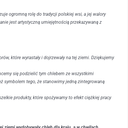
e ogromną rolę do tradycji polskiej wsi, a jej walory
tanie jest artystyczną umiejętnością przekazywaną z
ów, które wyrastały i dojrzewały na tej ziemi. Dziękujemy
hcemy się podzielić tym chlebem ze wszystkimi
ież symbolem tego, że stanowimy jedną zintegrowaną
zelkie produkty, które spożywamy to efekt ciężkiej pracy
j ziemi wydobywały chleb dla kraju, a w chwilach