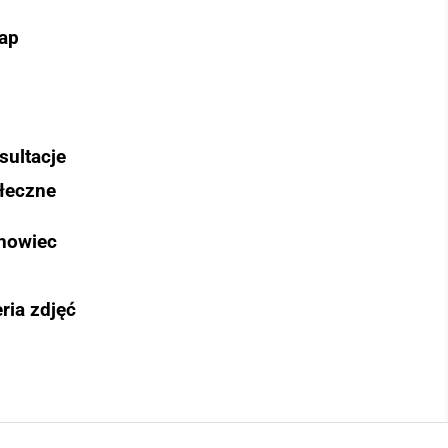
ap
sultacje
łeczne
nowiec
ria zdjęć
Szukaj