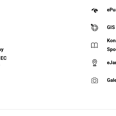
ePu
GIS
Kon
ny
Spo
IEC
eJa
Y
Gale