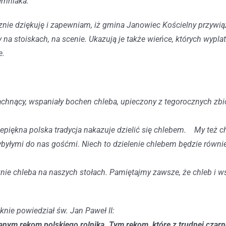
emniaka.
ie dziękuję i zapewniam, iż gmina Janowiec Kościelny przywiązuj
 na stoiskach, na scenie. Ukazują je także wieńce, których wypla
ie.
chnący, wspaniały bochen chleba, upieczony z tegorocznych zbior
epiękna polska tradycja nakazuje
dzielić się chlebem. My też c
byłymi do nas gośćmi. Niech to dzielenie chlebem będzie równ
nie chleba na naszych stołach. Pamiętajmy zawsze, że chleb i ws
knie powiedział św. Jan Paweł II:
nym rękom polskiego rolnika. Tym rękom, które z trudnej czarne