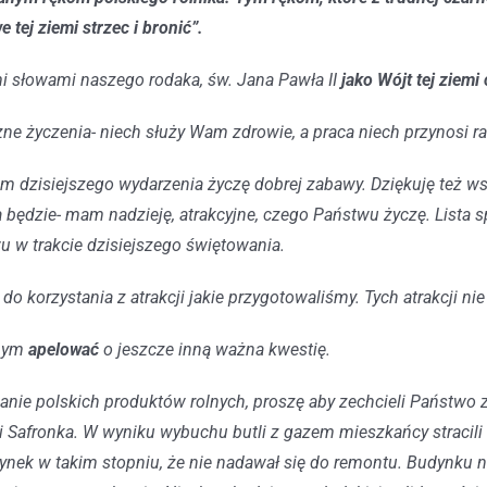
 tej ziemi strzec i bronić”.
 słowami naszego rodaka, św. Jana Pawła II
jako Wójt tej ziemi
zne życzenia- niech służy Wam zdrowie, a praca niech przynosi r
m dzisiejszego wydarzenia życzę dobrej zabawy. Dziękuję też 
będzie- mam nadzieję, atrakcyjne, czego Państwu życzę. Lista s
 w trakcie dzisiejszego świętowania.
do korzystania z atrakcji jakie przygotowaliśmy. Tych atrakcji nie
łbym
apelować
o jeszcze inną ważna kwestię.
nie polskich produktów rolnych, proszę aby zechcieli Państwo za
 Safronka. W wyniku wybuchu butli z gazem mieszkańcy stracili n
nek w takim stopniu, że nie nadawał się do remontu. Budynku ni