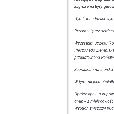
zagrożenia były gotowe
Tymi ponadczasowymi
Przekazuję też serdec
Wszystkim uczestniko
Pieczonego Ziemniaka 
przedstawiana Państwu
Zapraszam na stoiska, 
W tym miejscu chcia
Oprócz apelu o kupowa
gminy- z miejscowości
Wybuch zniszczył budy