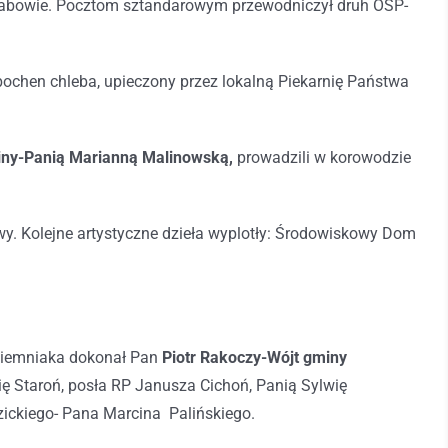
rabowie. Pocztom sztandarowym przewodniczył druh OSP-
bochen chleba, upieczony przez lokalną Piekarnię Państwa
iny-Panią Marianną Malinowską,
prowadzili w korowodzie
. Kolejne artystyczne dzieła wyplotły: Środowiskowy Dom
Ziemniaka dokonał Pan
Piotr Rakoczy-Wójt gminy
dię Staroń, posła RP Janusza Cichoń, Panią Sylwię
ickiego- Pana Marcina Palińskiego.