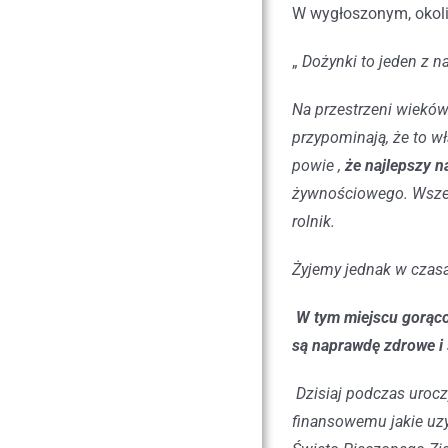
W wygłoszonym, okoli
„
Dożynki to jeden z n
Na przestrzeni wieków
przypominają, że to wł
powie ,
że najlepszy n
żywnościowego. Wszel
rolnik.
Żyjemy jednak w czasa
W tym miejscu gorąc
są naprawdę zdrowe i s
Dzisiaj podczas uroc
finansowemu jakie uz