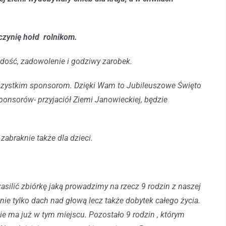
 czynię hołd rolnikom.
adość, zadowolenie i godziwy zarobek.
wszystkim sponsorom. Dzięki Wam to Jubileuszowe Święto
ponsorów- przyjaciół Ziemi Janowieckiej, będzie
 zabraknie także dla dzieci.
silić zbiórkę jaką prowadzimy na rzecz 9 rodzin z naszej
ie tylko dach nad głową lecz także dobytek całego życia.
e ma już w tym miejscu. Pozostało 9 rodzin , którym