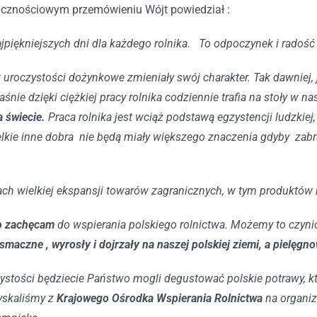
cznościowym przemówieniu Wójt powiedział :
ajpiękniejszych dni dla każdego rolnika. To odpoczynek i radość 
 uroczystości dożynkowe zmieniały swój charakter. Tak dawniej, j
aśnie dzięki ciężkiej pracy rolnika codziennie trafia na stoły w
a świecie.
Praca rolnika jest wciąż podstawą egzystencji ludzkie
kie inne dobra nie będą miały większego znaczenia gdyby zab
ch wielkiej ekspansji towarów zagranicznych, w tym produktów 
o zachęcam
do wspierania polskiego rolnictwa. Możemy to czyni
maczne , wyrosły i dojrzały na naszej polskiej ziemi, a pielęgnow
zystości będziecie Państwo mogli degustować polskie potrawy,
yskaliśmy z
Krajowego Ośrodka Wspierania Rolnictwa
na organiz