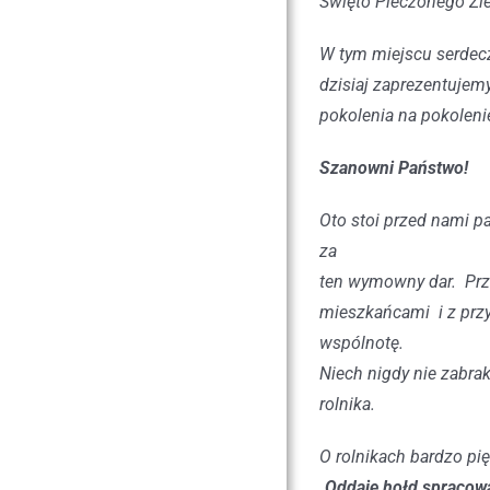
Święto Pieczonego Zi
W tym miejscu serdeczn
dzisiaj zaprezentujemy
pokolenia na pokolen
Szanowni Państwo!
Oto stoi przed nami pa
za
ten wymowny dar. Prz
mieszkańcami i z przy
wspólnotę.
Niech nigdy nie zabrak
rolnika.
O rolnikach bardzo pię
„
Oddaję hołd spracowa