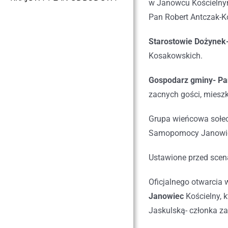
w Janowcu Kościelny
Pan Robert Antczak-
Starostowie Dożynek-
Kosakowskich.
Gospodarz gminy- Pa
zacnych gości, mieszk
Grupa wieńcowa sołec
Samopomocy Janowiec 
Ustawione przed sceną
Oficjalnego otwarcia
Janowiec
Kościelny, k
Jaskulską- członka z