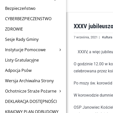
Bezpieczeństwo
CYBERBEZPIECZENSTWO
XXXV jubileuszo
ZDROWIE
7 września, 2021
|
Kultura
Sesje Rady Gminy
Instytucje Pomocowe
XXXV, a więc jubileu
Listy Gratulacyjne
O godzinie 12.00 w k
Adpocja Psów
celebrowana przez ksi
Wersja Archiwalna Strony
Po mszy św. korowód 
Ochotnicze Straże Pożarne
W korowodzie dumnie 
DEKLARACJA DOSTĘPNOŚCI
OSP Janowiec Kościel
KRAJOWY PLAN ODBUDOWY