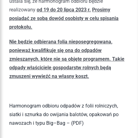
ustala się, że harmonogram odbioru będzie
realizowany
od 19 do 20 lipca 2023 r.
Prosimy
posiadać ze sobą dowód osobisty w celu spisania
protokołu.
Nie będzie odbierana folia nieposegregowana,
ponieważ kwalifikuje się ona do odpadów
zmieszanych, które nie są objęte programem. Takie
odpady właściciele gospodarstw rolnych będą
zmuszeni wywieźć na własny koszt.
Harmonogram
odbioru odpadów z folii rolniczych,
siatki i sznurka do owijania balotów,
opakowań po
nawozach i typu Big
–
Bag – (PDF)