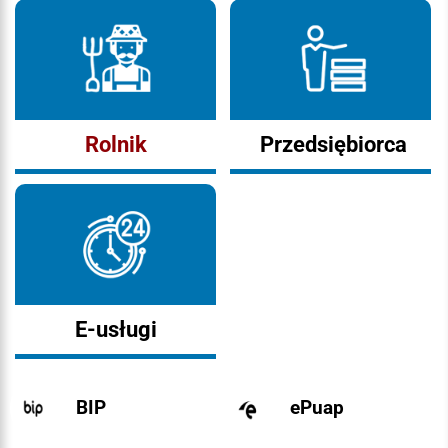
Rolnik
Przedsiębiorca
E-usługi
BIP
ePuap