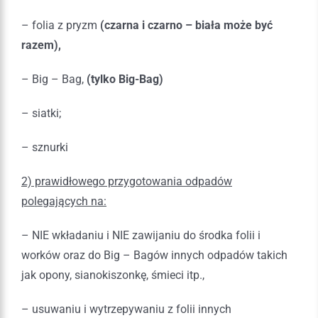
– folia z pryzm
(czarna i czarno – biała może być
razem),
– Big – Bag,
(tylko Big-Bag)
– siatki;
– sznurki
2) prawidłowego przygotowania odpadów
polegających na:
– NIE wkładaniu i NIE zawijaniu do środka folii i
worków oraz do Big – Bagów innych odpadów takich
jak opony, sianokiszonkę, śmieci itp.,
– usuwaniu i wytrzepywaniu z folii innych