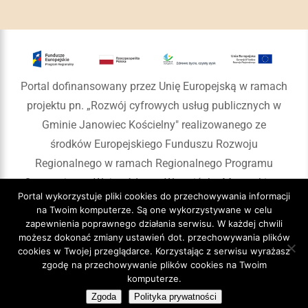
Portal dofinansowany przez Unię Europejską w ramach
projektu pn. „Rozwój cyfrowych usług publicznych w
Gminie Janowiec Kościelny" realizowanego ze
środków Europejskiego Funduszu Rozwoju
Regionalnego w ramach Regionalnego Programu
Operacyjnego Województwa Warmińsko-Mazurskiego
Portal wykorzystuje pliki cookies do przechowywania informacji
na lata 2014-2020
na Twoim komputerze. Są one wykorzystywane w celu
zapewnienia poprawnego działania serwisu. W każdej chwili
możesz dokonać zmiany ustawień dot. przechowywania plików
cookies w Twojej przeglądarce. Korzystając z serwisu wyrażasz
zgodę na przechowywanie plików cookies na Twoim
Copyright 2020 Gmina Janowiec Kościelny
komputerze.
Zgoda
Polityka prywatności