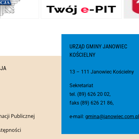
URZĄD GMINY JANOWIEC
KOŚCIELNY
CJA
13 – 111 Janowiec Kościelny
Sekretariat
tel. (89) 626 20 02,
faks (89) 626 21 86,
macji Publicznej
e-mail:
gmina@janowiec.com.p
stępności