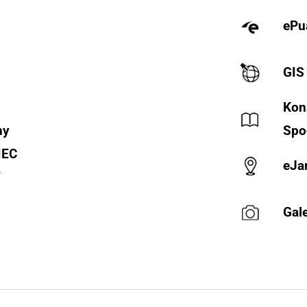
ePu
GIS
Kon
ny
Spo
IEC
eJa
Y
Gale