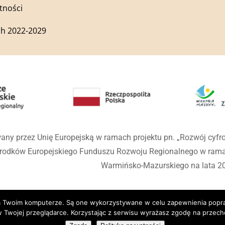
tności
h 2022-2029
any przez Unię Europejską w ramach projektu pn. „Rozwój cyf
środków Europejskiego Funduszu Rozwoju Regionalnego w ra
Warmińsko-Mazurskiego na lata 2
 na Twoim komputerze. Są one wykorzystywane w celu zapewnienia popr
 Twojej przeglądarce. Korzystając z serwisu wyrażasz zgodę na prze
wiec Kościelny