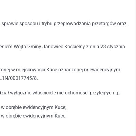
w sprawie sposobu i trybu przeprowadzania przetargów oraz
zeniem Wójta Gminy Janowiec Kościelny z dnia 23 stycznia
żonej w miejscowości Kuce oznaczonej nr ewidencyjnym
 OL1N/00017745/8.
ł wyłącznie właściciele nieruchomości przyległych tj.:
j w obrębie ewidencyjnym Kuce;
j w obrębie ewidencyjnym Kuce.