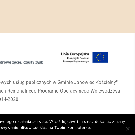
rowych usług publicznych w Gminie Janowiec Kościelny"
mach Regionalnego Programu Operacyjnego Województwa
014-2020
awnego działania serwisu. W każdej chwili możesz dokonać zmiany
chowywanie plików cookies na Twoim komputerze.