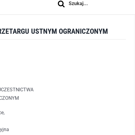
 PRZETARGU USTNYM OGRANICZONYM
UCZESTNICTWA
ICZONYM
e,
cyjna