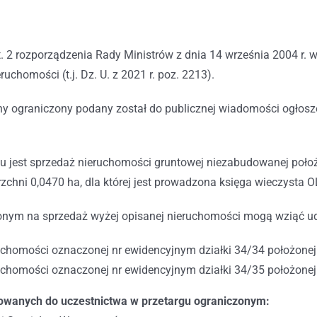
. 2 rozporządzenia Rady Ministrów z dnia 14 września 2004 r. 
uchomości (t.j. Dz. U. z 2021 r. poz. 2213).
tny ograniczony podany został do publicznej wiadomości ogłos
u jest sprzedaż nieruchomości gruntowej niezabudowanej poło
rzchni 0,0470 ha, dla której jest prowadzona księga wieczysta
nym na sprzedaż wyżej opisanej nieruchomości mogą wziąć udzia
ruchomości oznaczonej nr ewidencyjnym działki 34/34 położone
ruchomości oznaczonej nr ewidencyjnym działki 34/35 położone
kowanych do uczestnictwa w przetargu ograniczonym: