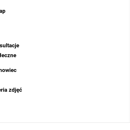
ap
sultacje
łeczne
nowiec
ria zdjęć
Szukaj