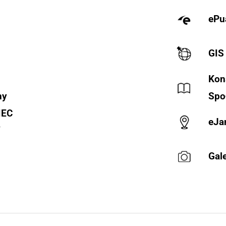
ePu
GIS
Kon
ny
Spo
IEC
eJa
Y
Gale