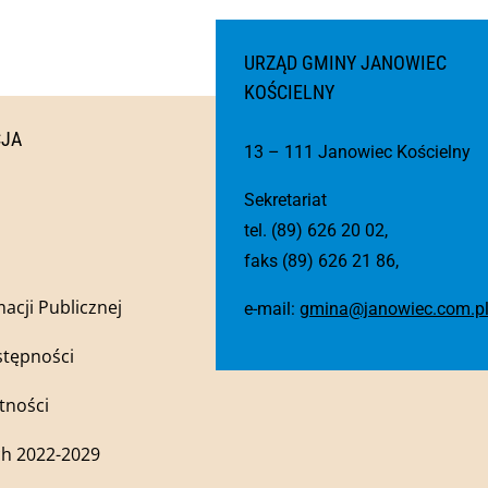
URZĄD GMINY JANOWIEC
KOŚCIELNY
CJA
13 – 111 Janowiec Kościelny
Sekretariat
tel. (89) 626 20 02,
faks (89) 626 21 86,
macji Publicznej
e-mail:
gmina@janowiec.com.p
stępności
tności
h 2022-2029