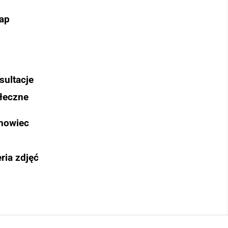
ap
sultacje
łeczne
nowiec
ria zdjęć
Szukaj