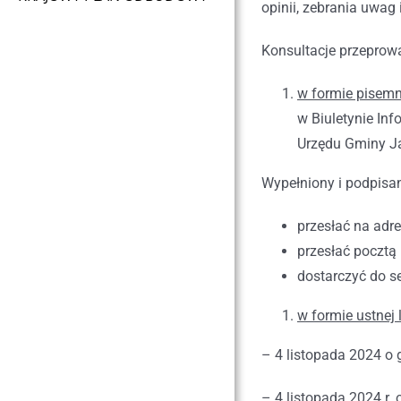
opinii, zebrania uwag
Konsultacje przeprow
w formie pisemn
w Biuletynie In
Urzędu Gminy Ja
Wypełniony i podpisa
przesłać na adr
przesłać pocztą
dostarczyć do s
w formie ustnej
– 4 listopada 2024 o 
– 4 listopada 2024 r