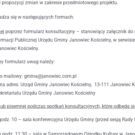
 i propozycji zmian w zakresie przedmiotowego projektu.
adza się w następujących formach:
ej
poprzez formularz konsultacyjny – stanowiący załącznik do 
formacji Publicznej Urzędu Gminy Janowiec Kościelny, w serwis
nowiec Kościelny.
ny formularz uwag należy:
es mailowy: gmina@janowiec.com.pl
 na adres: Urząd Gminy Janowiec Kościelny, 13-111 Janowiec K
ekretariatu Urzędu Gminy Janowiec Kościelny
 lub pisemnej podczas spotkań konsultacyjnych, które odbędą si
godz. 10 – sala konferencyjna Urzędu Gminy (przed sesją Rady
. o godz. 11:30 – sala w Samorządowym Ośrodku Kultury w Ja