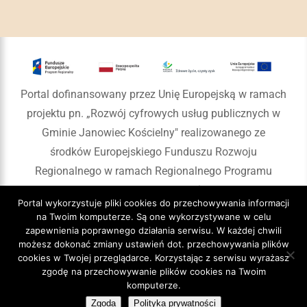
Portal dofinansowany przez Unię Europejską w ramach
projektu pn. „Rozwój cyfrowych usług publicznych w
Gminie Janowiec Kościelny" realizowanego ze
środków Europejskiego Funduszu Rozwoju
Regionalnego w ramach Regionalnego Programu
Operacyjnego Województwa Warmińsko-Mazurskiego
Portal wykorzystuje pliki cookies do przechowywania informacji
na lata 2014-2020
na Twoim komputerze. Są one wykorzystywane w celu
zapewnienia poprawnego działania serwisu. W każdej chwili
możesz dokonać zmiany ustawień dot. przechowywania plików
cookies w Twojej przeglądarce. Korzystając z serwisu wyrażasz
zgodę na przechowywanie plików cookies na Twoim
Copyright 2020 Gmina Janowiec Kościelny
komputerze.
Zgoda
Polityka prywatności