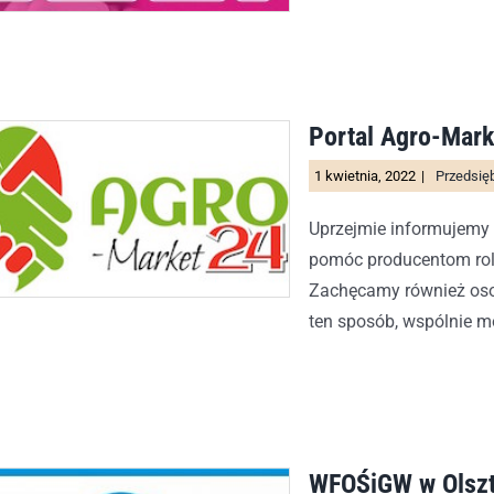
Portal Agro-Mark
1 kwietnia, 2022
|
Przedsię
Uprzejmie informujemy o
pomóc producentom rol
Zachęcamy również oso
ten sposób, wspólnie mo
WFOŚiGW w Olszt