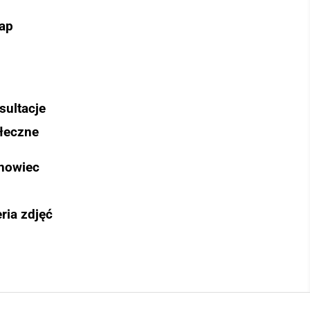
ap
sultacje
łeczne
nowiec
ria zdjęć
Szukaj