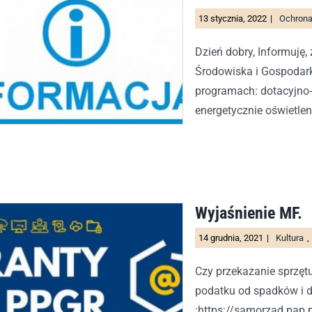
13 stycznia, 2022
|
Ochrona
Dzień dobry, Informuję
Środowiska i Gospodark
programach: dotacyjno
energetycznie oświetlen
Wyjaśnienie MF.
14 grudnia, 2021
|
Kultura
,
Czy przekazanie sprzę
podatku od spadków i d
:https://samorzad.pap.p