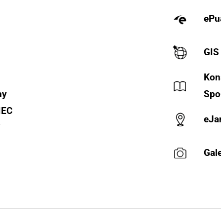
ePu
GIS
Kon
ny
Spo
IEC
eJa
Y
Gale