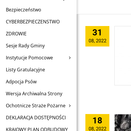
Bezpieczeństwo
CYBERBEZPIECZENSTWO
31
ZDROWIE
08, 2022
Sesje Rady Gminy
Instytucje Pomocowe
Listy Gratulacyjne
Adpocja Psów
Wersja Archiwalna Strony
Ochotnicze Straże Pożarne
DEKLARACJA DOSTĘPNOŚCI
18
08, 2022
KRAJOWY PLAN ODBUDOWY