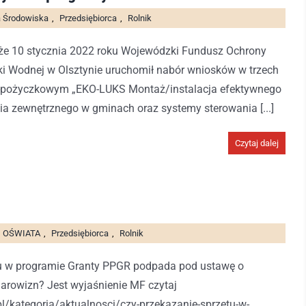
 Środowiska
,
Przedsiębiorca
,
Rolnik
, że 10 stycznia 2022 roku Wojewódzki Fundusz Ochrony
i Wodnej w Olsztynie uruchomił nabór wniosków w trzech
-pożyczkowym „EKO-LUKS Montaż/instalacja efektywnego
ia zewnętrznego w gminach oraz systemy sterowania [...]
Czytaj dalej
OŚWIATA
,
Przedsiębiorca
,
Rolnik
tu w programie Granty PPGR podpada pod ustawę o
arowizn? Jest wyjaśnienie MF czytaj
l/kategoria/aktualnosci/czy-przekazanie-sprzetu-w-