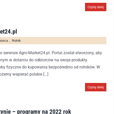
Czytaj dalej
et24.pl
biorca
,
Rolnik
 serwisie Agro-Market24.pl. Portal został stworzony, aby
nym w dotarciu do odbiorców na swoje produkty.
by fizyczne do kupowania bezpośrednio od rolników. W
żemy wspierać polskie [...]
Czytaj dalej
ynie – programy na 2022 rok