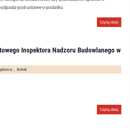
-podpada-pod-ustawe-o-podatku
Czytaj dalej
towego Inspektora Nadzoru Budowlanego w
ębiorca
,
Rolnik
Czytaj dalej